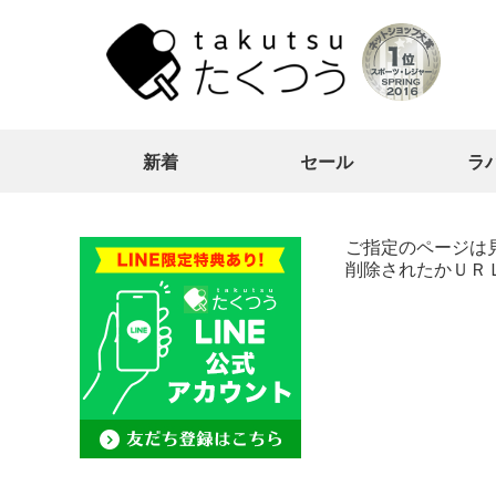
新着
セール
ラ
ご指定のページは
削除されたかＵＲ