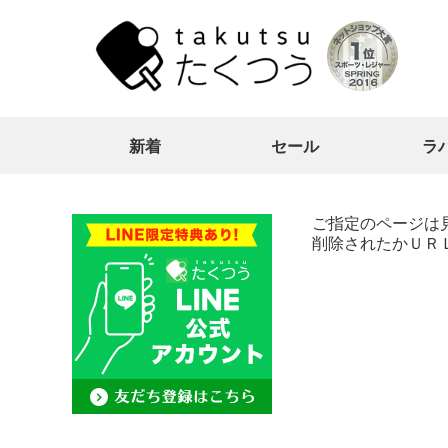
新着
セール
ラ
ご指定のページは
削除されたかＵＲ