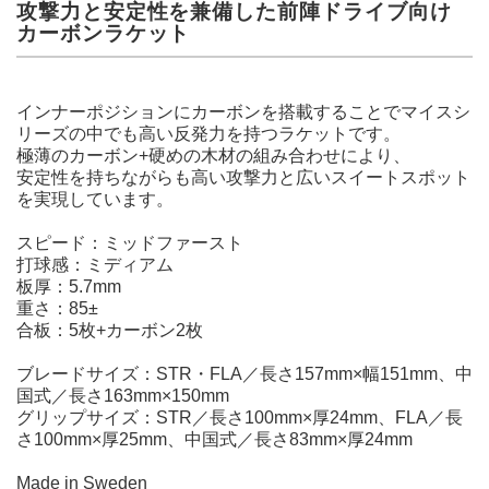
攻撃力と安定性を兼備した前陣ドライブ向け
カーボンラケット
インナーポジションにカーボンを搭載することでマイスシ
リーズの中でも高い反発力を持つラケットです。
極薄のカーボン+硬めの木材の組み合わせにより、
安定性を持ちながらも高い攻撃力と広いスイートスポット
を実現しています。
スピード：ミッドファースト
打球感：ミディアム
板厚：5.7mm
重さ：85±
合板：5枚+カーボン2枚
ブレードサイズ：STR・FLA／長さ157mm×幅151mm、中
国式／長さ163mm×150mm
グリップサイズ：STR／長さ100mm×厚24mm、FLA／長
さ100mm×厚25mm、中国式／長さ83mm×厚24mm
Made in Sweden