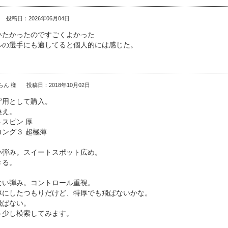
投稿日：2026年06月04日
いたかったのですごくよかった
ルの選手にも適してると個人的には感じた。
らん 様
投稿日：2018年10月02日
守用として購入。
換え。
スピン 厚
ング３ 超極薄
い弾み。スイートスポット広め。
きる。
ない弾み。コントロール重視。
厚にしたつもりだけど、特厚でも飛ばないかな。
飛ばない。
う少し模索してみます。