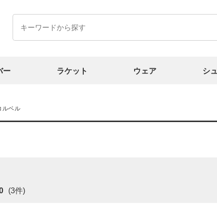
バー
ラケット
ウェア
シ
コルベル
0
(3件)