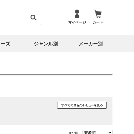
マイページ
カート
ューズ
ジャンル別
メーカー別
並び順：