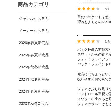
商品カテゴリ
r 様
重たいラケットを使
ジャンルから選ぶ
弾みもよくどのレベ
メーカーから選ぶ
とら
2026年春夏新商品
バック粒高の前陣攻
スワットからの置き
2025年春夏新商品
フォア：フライアット
バック：フェイントロ
2025年秋冬新商品
粒高にはちょうどい
2024年秋冬新商品
扱いやすく何でもで
フォアは少し物足り
2024年春夏新商品
コントロール重視で
スワットに比べると
2023年秋冬新商品
フォアのラバーはも