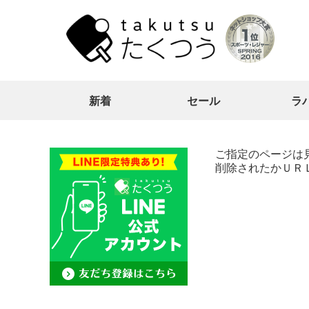
新着
セール
ラ
ご指定のページは
削除されたかＵＲ