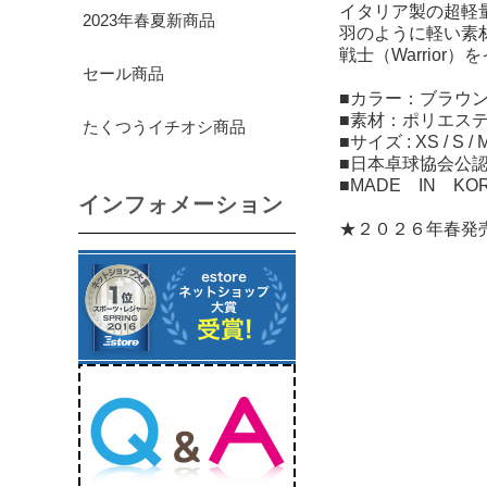
イタリア製の超軽
2023年春夏新商品
羽のように軽い素
戦士（Warrio
セール商品
■カラー：ブラウン 
■素材：ポリエステル
たくつうイチオシ商品
■サイズ : XS / S / M 
■日本卓球協会公
■MADE IN KO
インフォメーション
★２０２６年春発