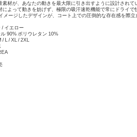
量素材が、あなたの動きを最大限に引き出すように設計されて
材によって動きを妨げず、極限の吸汗速乾機能で常にドライで
r）をイメージしたデザインが、コート上での圧倒的な存在感を際
/ イエロー
 90% ポリウレタン 10%
/ L / XL / 2XL
認
REA
売