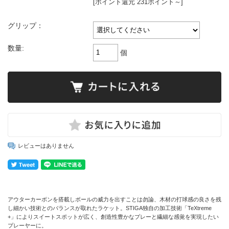
[ポイント還元 231ポイント～]
グリップ：
数量:
個
レビューはありません
アウターカーボンを搭載しボールの威力を出すことは勿論、木材の打球感の良さを残
し細かい技術とのバランスが取れたラケット。STIGA独自の加工技術「TeXtreme
+」によりスイートスポットが広く、創造性豊かなプレーと繊細な感覚を実現したい
プレーヤーに。