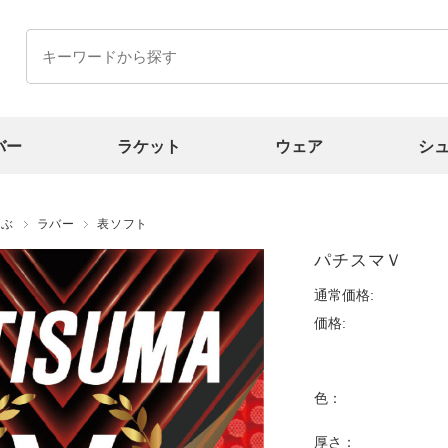
バー
ラケット
ウェア
シ
選ぶ
ラバー
表ソフト
パチスマＶ
通常価格:
価格:
色：
厚さ：