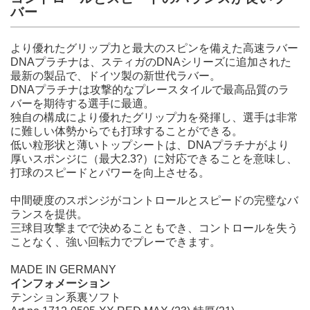
バー
より優れたグリップ力と最大のスピンを備えた高速ラバー
DNAプラチナは、スティガのDNAシリーズに追加された
最新の製品で、ドイツ製の新世代ラバー。
DNAプラチナは攻撃的なプレースタイルで最高品質のラ
バーを期待する選手に最適。
独自の構成により優れたグリップ力を発揮し、選手は非常
に難しい体勢からでも打球することができる。
低い粒形状と薄いトップシートは、DNAプラチナがより
厚いスポンジに（最大2.3?）に対応できることを意味し、
打球のスピードとパワーを向上させる。
中間硬度のスポンジがコントロールとスピードの完璧なバ
ランスを提供。
三球目攻撃までで決めることもでき、コントロールを失う
ことなく、強い回転力でプレーできます。
MADE IN GERMANY
インフォメーション
テンション系裏ソフト