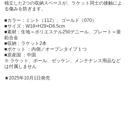
独立した2つの収納スペースが、ラケット同士の接触によ
る傷みを防ぎます。
■カラー：ミント（112）、ゴールド（070）
■サイズ：W18×H29×D6.5cm
■素材：生地＝ポリエステル250デニール、プレート＝亜
鉛合金
■収納：ラケット2本
■ポケット ：内側／オープンタイプ１つ
■原産国 ：中国
※ ラケット、ボール、ゼッケン、メンテナンス用品など
は付属しません
★2025年10月1日発売