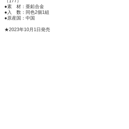
（177）
●素 材：亜鉛合金
●入 数：同色2個1組
●原産国：中国
★2023年10月1日発売