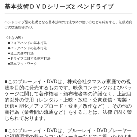
基本技術ＤＶＤシリーズ2 ペンドライブ
ペンドライブ型の基礎となる基本技術の打法や体の使い方などを紹介する。初級者向
けの技術指導DVD。
《主な内容》
■フォアハンドの基本打法
■バックハンドの基本打法
■台上の基本打法
■ドライブに対する基本打法
■基本フットワーク
■このブルーレイ・DVDは、株式会社タマスが家庭での視
聴を目的に発売するものです。映像コンテンツおよびパッ
ケージに関して著作権者・頒布権者等の許諾なく、上記目
的以外の使用（レンタル・上映・放映・公衆送信・複製・
送信可能化／アップロード・変更／改作など）、その他の
商行為（業者間の流通など）をすることは、法律で固く禁
じられております。
■このブルーレイ・DVDは、ブルーレイ・DVDプレーヤー
や視聴環境の整ったコンピューターなどでご覧いただけま