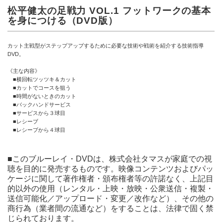
松平健太の足戦力 VOL.1 フットワークの基本
を身につける（DVD版）
カット主戦型がステップアップするために必要な技術や戦術を紹介する技術指導
DVD。
《主な内容》
■横回転ツッツキ＆カット
■カットでコースを狙う
■時間がないときのカット
■バックハンドサービス
■サービスから３球目
■レシーブ
■レシーブから４球目
■このブルーレイ・DVDは、株式会社タマスが家庭での視
聴を目的に発売するものです。映像コンテンツおよびパッ
ケージに関して著作権者・頒布権者等の許諾なく、上記目
的以外の使用（レンタル・上映・放映・公衆送信・複製・
送信可能化／アップロード・変更／改作など）、その他の
商行為（業者間の流通など）をすることは、法律で固く禁
じられております。