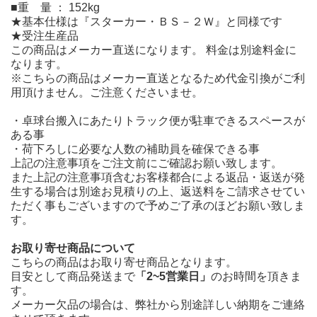
■重 量 ： 152kg
★基本仕様は『スターカー・ＢＳ－２Ｗ』と同様です
★受注生産品
この商品はメーカー直送になります。 料金は別途料金に
なります。
※こちらの商品はメーカー直送となるため代金引換がご利
用頂けません。ご注意くださいませ。
・卓球台搬入にあたりトラック便が駐車できるスペースが
ある事
・荷下ろしに必要な人数の補助員を確保できる事
上記の注意事項をご注文前にご確認お願い致します。
また上記の注意事項含むお客様都合による返品・返送が発
生する場合は別途お見積りの上、返送料をご請求させてい
ただく事もございますので予めご了承のほどお願い致しま
す。
お取り寄せ商品について
こちらの商品はお取り寄せ商品となります。
目安として商品発送まで
「2~5営業日」
のお時間を頂きま
す。
メーカー欠品の場合は、弊社から別途詳しい納期をご連絡