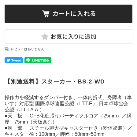
レビューはありません
【別途送料】スターカー・BS-2-WD
操作力を軽減するダンパー付き、一体内折式、身障者（車
いす）対応型 国際卓球連盟公認（I.T.T.F.） 日本卓球協会
公認（J.T.T.A.A.）
■天 板 ： CFB化粧張りパーティクルコア（25mm）／縁
厚：75mm（天板含む）
■脚 部 ： スチール脚大型キャスター付き（粉体塗装）／
キャスター径：100mm／脚幅：50mm×50mm