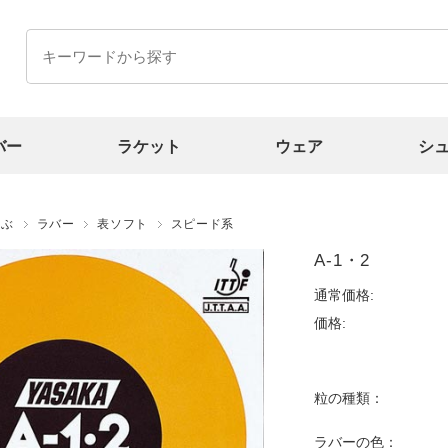
バー
ラケット
ウェア
シ
選ぶ
ラバー
表ソフト
スピード系
A-1・2
通常価格:
価格:
粒の種類：
ラバーの色：