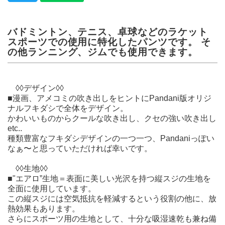
バドミントン、テニス、卓球などのラケット
スポーツでの使用に特化したパンツです。 そ
の他ランニング、ジムでも使用できます。
◊◊デザイン◊◊
■漫画、アメコミの吹き出しをヒントにPandani版オリジ
ナルフキダシで全体をデザイン。
かわいいものからクールな吹き出し、クセの強い吹き出し
etc..
種類豊富なフキダシデザインの一つ一つ、Pandaniっぽい
なぁ〜と思っていただければ幸いです。
◊◊生地◊◊
■"エアロ”生地＝表面に美しい光沢を持つ縦スジの生地を
全面に使用しています。
この縦スジには空気抵抗を軽減するという役割の他に、放
熱効果もあります。
さらにスポーツ用の生地として、十分な吸湿速乾も兼ね備