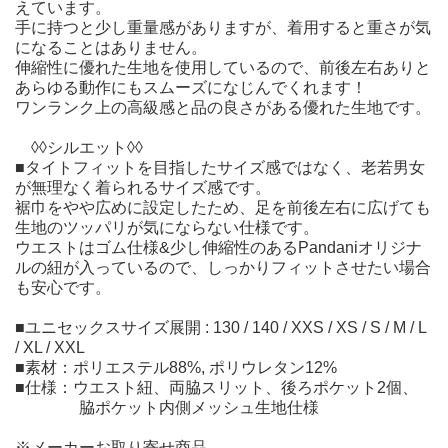
えています。
手に持つと少し重量感がありますが、着用すると重さが気
になることはありません。
伸縮性に優れた生地を使用しているので、前後左右ありと
あらゆる動作にもスムーズになじんでくれます！
ワンランク上の高級感と品の良さがある優れた生地です。
◊◊シルエット◊◊
■タイトフィットを目指したサイズ感ではなく、老若男女
が無理なく着られるサイズ感です。
裾巾をやや広めに設定したため、足を前後左右に広げても
生地のツッパリが気にならない仕様です。
ウエストはゴム仕様&少し伸縮性のあるPandaniオリジナ
ルの紐が入っているので、しっかりフィットさせたい場合
も安心です。
■ユニセックスサイズ展開 : 130 / 140 / XXS / XS / S / M / L
/ XL / XXL
■素材：ポリエステル88%, ポリウレタン12%
■仕様：ウエスト紐、両脇スリット、後ろポケット2個、
脇ポケット内側メッシュ生地仕様
※メーカーお取り寄せ商品