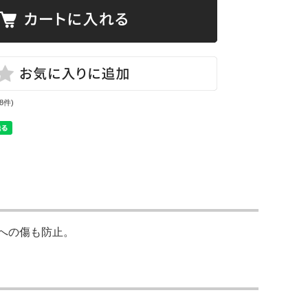
(8件)
への傷も防止。