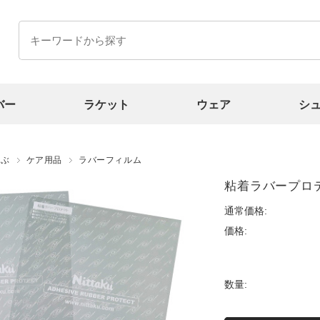
バー
ラケット
ウェア
シ
選ぶ
ケア用品
ラバーフィルム
粘着ラバープロ
通常価格:
価格:
数量: