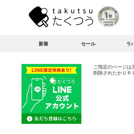
新着
セール
ラ
ご指定のページは
削除されたかＵＲ