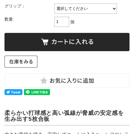
グリップ：
数量:
個
柔らかい打球感と高い弧線が脅威の安定感を
生み出す5枚合板