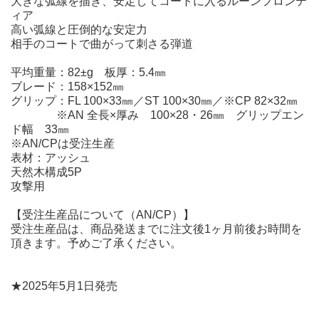
大きな弧線を描き、安定してコートに入るルーンフロンテ
ィア
高い弧線と圧倒的な安定力
相手のコートで曲がって刺さる弾道
平均重量：82±g 板厚：5.4㎜
ブレード：158×152㎜
グリップ：FL 100×33㎜／ST 100×30㎜／※CP 82×32㎜
※AN 全長×厚み 100×28・26㎜ グリップエン
ド幅 33㎜
※AN/CPは受注生産
表材：アッシュ
天然木構成5P
攻撃用
【受注生産品について（AN/CP）】
受注生産品は、商品発送までに注文後1ヶ月前後お時間を
頂きます。予めご了承ください。
★2025年5月1日発売