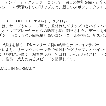
チ・テンゾー」テクノロジーによって、独自の性能を備えた全
プシートの素晴らしいグリップ力と、新しいスポンジテクノロ
ー（C・TOUCH TENSOR）テクノロジー
トは、サーブやレシーブ等で、並外れたグリップ力とハイレベ
能）とトッププレーヤーからの助言を基に開発された。データを
プシートによる強い回転量と高いコントロール性能に、新スポ
高い弧線を描く、DNAシリーズ初の粘着性テンションラバー
トにより、サーブやレシーブ等で並外れたグリップ力とハイレベ
より球離れが良く、粘着性ラバーでは難しかったハイスピードを
ール性能、威力のあるスピードを提供します。
DE IN GERMANY