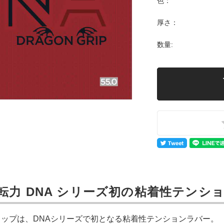
色：
厚さ：
数量:
転力 DNA シリーズ初の粘着性テンシ
グリップは、DNAシリーズで初となる粘着性テンションラバー。