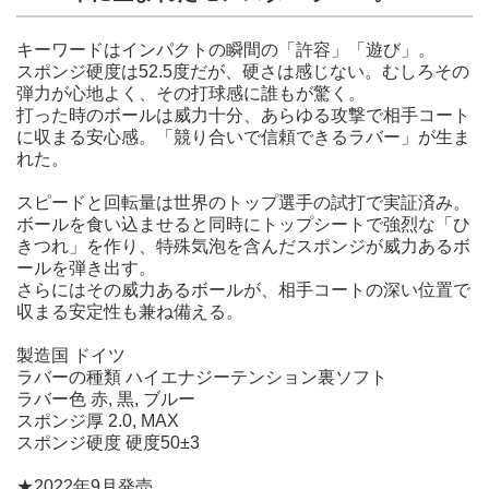
キーワードはインパクトの瞬間の「許容」「遊び」。
スポンジ硬度は52.5度だが、硬さは感じない。むしろその
弾力が心地よく、その打球感に誰もが驚く。
打った時のボールは威力十分、あらゆる攻撃で相手コート
に収まる安心感。「競り合いで信頼できるラバー」が生ま
れた。
スピードと回転量は世界のトップ選手の試打で実証済み。
ボールを食い込ませると同時にトップシートで強烈な「ひ
きつれ」を作り、特殊気泡を含んだスポンジが威力あるボ
ールを弾き出す。
さらにはその威力あるボールが、相手コートの深い位置で
収まる安定性も兼ね備える。
製造国 ドイツ
ラバーの種類 ハイエナジーテンション裏ソフト
ラバー色 赤, 黒, ブルー
スポンジ厚 2.0, MAX
スポンジ硬度 硬度50±3
★2022年9月発売