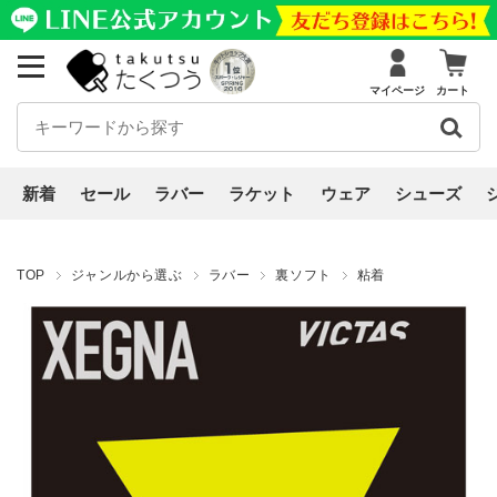
マイページ
カート
新着
セール
ラバー
ラケット
ウェア
シューズ
TOP
ジャンルから選ぶ
ラバー
裏ソフト
粘着