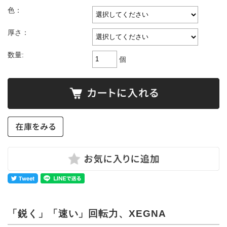
色：
厚さ：
数量:
個
「鋭く」「速い」回転力、XEGNA