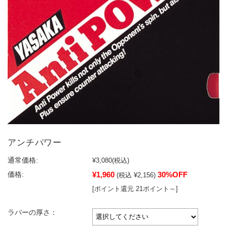
アンチパワー
通常価格:
¥3,080
(税込)
¥1,960
30%OFF
価格:
(税込 ¥2,156)
[ポイント還元 21ポイント～]
ラバーの厚さ：