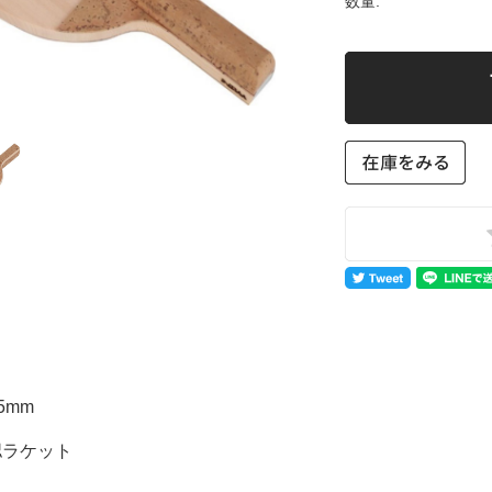
数量:
5mm
認ラケット