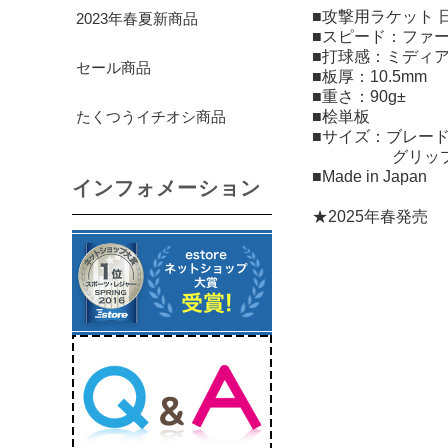
■攻撃用ラケット 
2023年春夏新商品
■スピード：ファ
■打球感：ミディ
セール商品
■板厚：10.5mm
■重さ：90g±
たくつうイチオシ商品
■桧単板
■サイズ：ブレード 
グリップ 長さ
■Made in Japan
インフォメーション
★2025年春発売