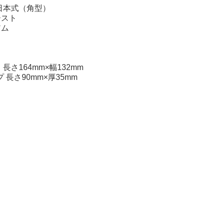
日本式（角型）
ースト
アム
長さ164mm×幅132mm
90mm×厚35mm