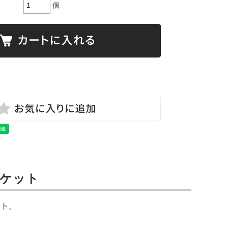
個
ラケット
ット。