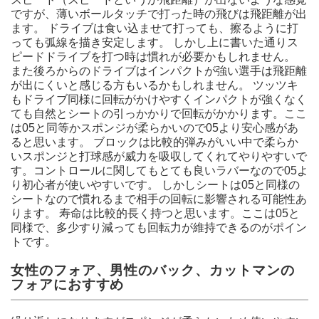
ですが、薄いボールタッチで打った時の飛びは飛距離が出
ます。 ドライブは食い込ませて打っても、擦るように打
っても弧線を描き安定します。 しかし上に書いた通りス
ピードドライブを打つ時は慣れが必要かもしれません。
また後ろからのドライブはインパクトが強い選手は飛距離
が出にくいと感じる方もいるかもしれません。 ツッツキ
もドライブ同様に回転がかけやすくインパクトが強くなく
ても自然とシートの引っかかりで回転がかかります。ここ
は05と同等かスポンジが柔らかいので05より安心感があ
ると思います。 ブロックは比較的弾みがいい中で柔らか
いスポンジと打球感が威力を吸収してくれてやりやすいで
す。コントロールに関してもとても良いラバーなので05よ
り初心者が使いやすいです。 しかしシートは05と同様の
シートなので慣れるまで相手の回転に影響される可能性あ
ります。 寿命は比較的長く持つと思います。ここは05と
同様で、多少すり減っても回転力が維持できるのがポイン
トです。
女性のフォア、男性のバック、カットマンの
フォアにおすすめ