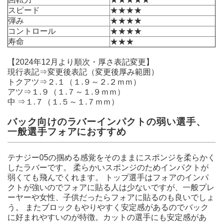
スピード
★★★★
弾み
★★★★
コントロール
★★★★
寿命
★★★
【2024年12月より順次・厚さ表記変更】
現行表記⇒変更後表記（変更後厚み範囲）
トクアツ⇒２.１（１.９～２.２ｍｍ）
アツ⇒１.９（１.７～１.９ｍｍ）
中 ⇒１.７（１.５～１.７ｍｍ）
バック向けのラバーインパクトの弱い選手、
一般選手フォアにおすすめ
テナジー05の掴める感覚をそのままにスポンジを柔らかく
したラバーです。 柔らかいスポンジのためインパクトが
弱くても飛んでくれます。 トップ選手はフォアのインパ
クトが強いのでフォアに貼る人は少ないですが、一般プレ
ーヤーや女性、子供だったらフォアに貼るのも良いでしょ
う。 またブロックもやりやすく安定感があるのでバック
に好まれやすいのが特徴。カットの選手にも安定感があ