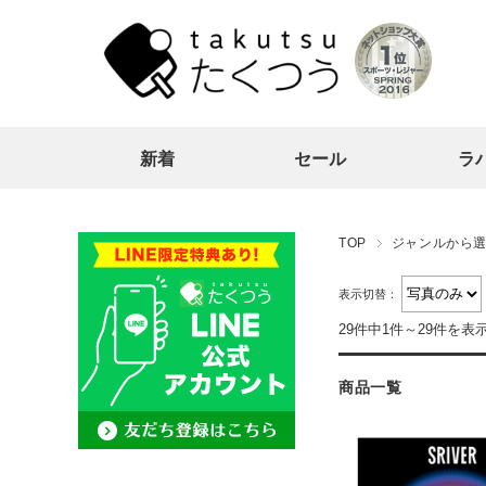
新着
セール
ラ
TOP
ジャンルから
表示切替：
29件中1件～29件を表
商品一覧