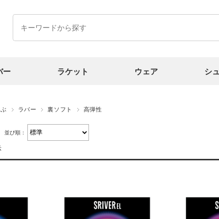
バー
ラケット
ウェア
シ
選ぶ
ラバー
裏ソフト
高弾性
並び順：
示