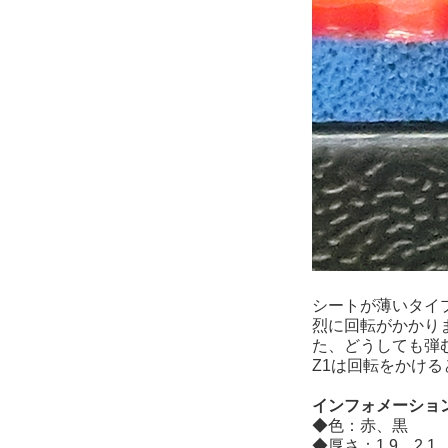
シートが薄いタイ
烈に回転がかかり
た、どうしても弾
Z1は回転をかけ
インフォメーショ
◆色：赤、黒
◆厚さ：1.9、2.1