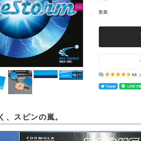
数量:
4.5
く、スピンの嵐。