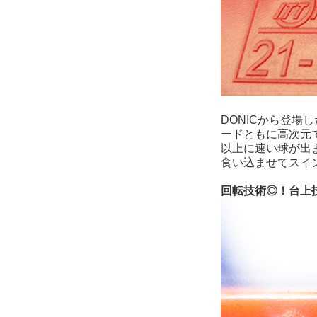
DONICから登
ードともに高次元
以上に速い球が出
食い込ませてスイ
回転技術◎！台上