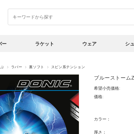
バー
ラケット
ウェア
シ
選ぶ
ラバー
裏ソフト
スピン系テンション
ブルーストームZ
希望小売価格:
価格:
カラー：
厚さ：