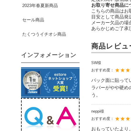
お取り寄せ商品に
2023年春夏新商品
こちらの商品はお
目安として商品発
セール商品
メーカー欠品の場
あらかじめご了承
たくつうイチオシ商品
商品レビュ
インフォメーション
SW様
おすすめ度：
バック面に貼って
ラバーがやや硬め
う。
neppi様
おすすめ度：
おもっていたより