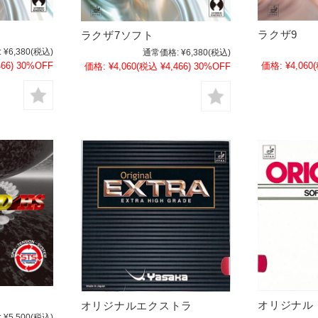
ラクザ9
ラクザ7ソフト
:
¥6,380
(税込)
通常価格:
¥6,380
(税込)
66)
30%OFF
価格:
¥4,060
価格:
¥4,060
(税込 ¥4,466)
30%OFF
オリジナル
オリジナルエクストラ
:
¥5,500
(税込)