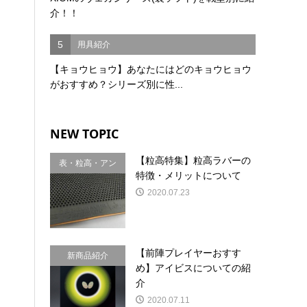
介！！
5
用具紹介
【キョウヒョウ】あなたにはどのキョウヒョウ
がおすすめ？シリーズ別に性...
NEW TOPIC
【粒高特集】粒高ラバーの
表・粒高・アン
特徴・メリットについて
チ
2020.07.23
【前陣プレイヤーおすす
新商品紹介
め】アイビスについての紹
介
2020.07.11