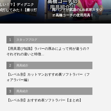
しい！？】ディグニク
両ハンドが武器のLili卓球スタジ
Cを試打してみた！【擦り打
オ高橋コーチの使用用具！
1
スタッフブログ
【用具選び知識】ラバーの厚みによって何が違うの？
それぞれの違いと特徴...
2
用具紹介
【レベル別】カットマンおすすめ裏ソフトラバー（フ
ォアラバー編）
3
用具紹介
【レベル別】おすすめ表ソフトラバー【まとめ】