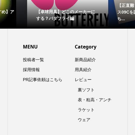
【正直難
すめ】ア
【卓球用具】どこのメーカーに
ス09
する？バタフライ編
ち...
MENU
Category
投稿者一覧
新商品紹介
採用情報
用具紹介
PR記事依頼はこちら
レビュー
裏ソフト
表・粒高・アンチ
ラケット
ウェア