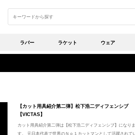
ラバー
ラケット
ウェア
【カット用具紹介第二弾】松下浩二ディフェンシブ
【VICTAS】
カット用具紹介第二弾は【松下浩二ディフェンシブ】になり
す。 元日本代表で世界のＮｏ１カットマンとして活躍されて