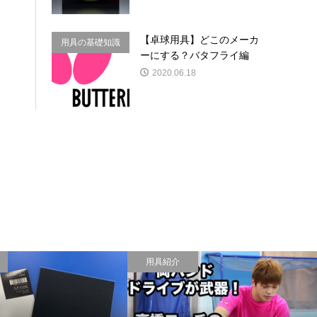
【卓球用具】どこのメーカ
用具の基礎知識
ーにする？バタフライ編
2020.06.18
用具紹介