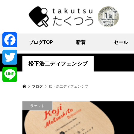
ブログTOP
新着
セール
Facebook
松下浩二ディフェンシブ
Twitter
ブログ
松下浩二ディフェンシブ
Line
ラケット