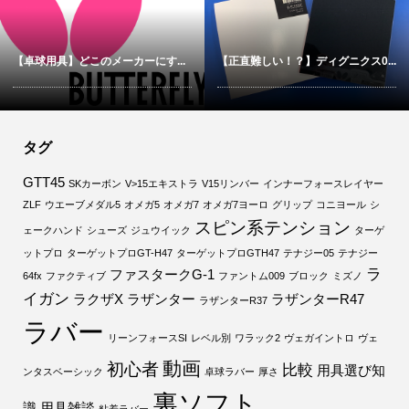
【卓球用具】どこのメーカーにす...
【正直難しい！？】ディグニクス0...
タグ
GTT45
SKカーボン
V>15エキストラ
V15リンバー
インナーフォースレイヤー
ZLF
ウエーブメダル5
オメガ5
オメガ7
オメガ7ヨーロ
グリップ
コニヨール
シ
スピン系テンション
ェークハンド
シューズ
ジュウイック
ターゲ
ットプロ
ターゲットプロGT-H47
ターゲットプロGTH47
テナジー05
テナジー
ラ
ファスタークG-1
64fx
ファクティブ
ファントム009
ブロック
ミズノ
イガン
ラクザX
ラザンター
ラザンターR47
ラザンターR37
ラバー
リーンフォースSI
レベル別
ワラック2
ヴェガイントロ
ヴェ
動画
初心者
比較
用具選び知
ンタスベーシック
卓球ラバー
厚さ
裏ソフト
識
用具雑談