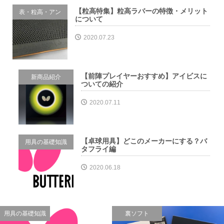
【粒高特集】粒高ラバーの特徴・メリット
表・粒高・アン
について
チ
2020.07.23
【前陣プレイヤーおすすめ】アイビスに
新商品紹介
ついての紹介
2020.07.11
【卓球用具】どこのメーカーにする？バ
用具の基礎知識
タフライ編
2020.06.18
用具の基礎知識
裏ソフト