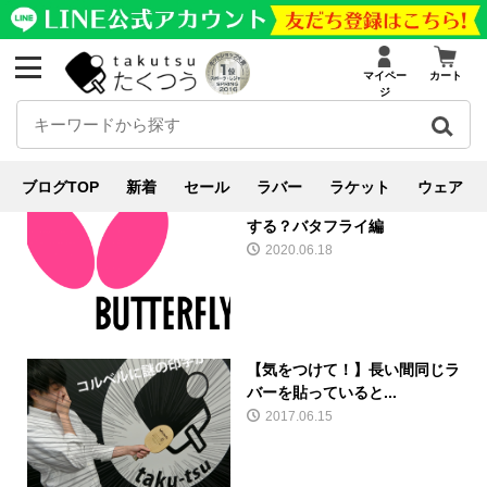
マイペー
カート
用具の基礎知識
ジ
ブログ
用具の基礎知識
ブログTOP
新着
セール
ラバー
ラケット
ウェア
【卓球用具】どこのメーカーに
する？バタフライ編
2020.06.18
【気をつけて！】長い間同じラ
バーを貼っていると...
2017.06.15