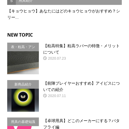
5
用具紹介
【キョウヒョウ】あなたにはどのキョウヒョウがおすすめ？シ
リー...
NEW TOPIC
【粒高特集】粒高ラバーの特徴・メリット
表・粒高・アン
について
チ
2020.07.23
【前陣プレイヤーおすすめ】アイビスにつ
新商品紹介
いての紹介
2020.07.11
【卓球用具】どこのメーカーにする？バタ
用具の基礎知識
フライ編