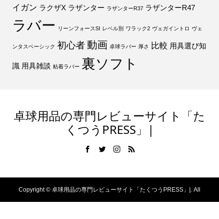
イガン
ラクザX
ラザンター
ラザンターR47
ラザンターR37
ラバー
リーンフォースSI
レベル別
ワラック2
ヴェガイントロ
ヴェ
動画
初心者
比較
用具選び知
ンタスベーシック
卓球ラバー
厚さ
裏ソフト
識
用具雑談
粘着ラバー
卓球用品の専門レビューサイト「た
くつうPRESS」|
Copyright ©
卓球用品の専門レビューサイト「たくつうPRESS」|. All
Rights Reserved.