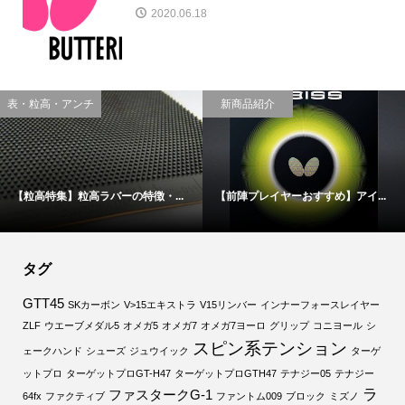
2020.06.18
表・粒高・アンチ
新商品紹介
【粒高特集】粒高ラバーの特徴・...
【前陣プレイヤーおすすめ】アイ...
タグ
GTT45
SKカーボン
V>15エキストラ
V15リンバー
インナーフォースレイヤー
ZLF
ウエーブメダル5
オメガ5
オメガ7
オメガ7ヨーロ
グリップ
コニヨール
シ
スピン系テンション
ェークハンド
シューズ
ジュウイック
ターゲ
ットプロ
ターゲットプロGT-H47
ターゲットプロGTH47
テナジー05
テナジー
ラ
ファスタークG-1
64fx
ファクティブ
ファントム009
ブロック
ミズノ