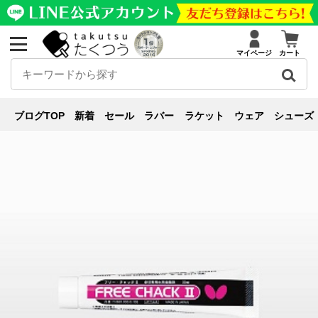
マイページ
カート
レビュー
ブログ
レビュー
,
その他
【たくつう調べ】人気接着剤はトロトロ系・サラ
ブログTOP
新着
セール
ラバー
ラケット
ウェア
シューズ
サラ系どっちだ！？