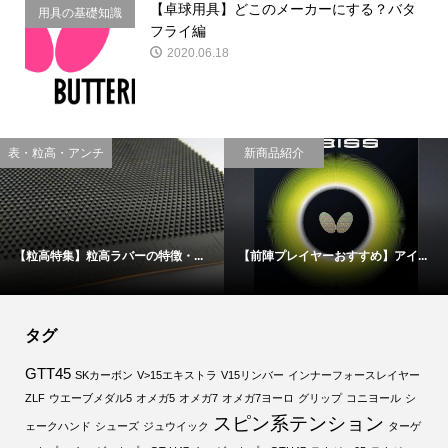
【卓球用具】どこのメーカーにする？バタ
用具の基礎知識
フライ編
2020.06.18
用具の基礎知識
裏ソフト
】アイ...
【卓球用具】どこのメーカーにす...
【正直難しい！？】ディグニ
タグ
GTT45
SKカーボン
V>15エキストラ
V15リンバー
インナーフォースレイヤー
ZLF
ウエーブメダル5
オメガ5
オメガ7
オメガ7ヨーロ
グリップ
コニヨール
シ
スピン系テンション
ェークハンド
シューズ
ジュウイック
ターゲ