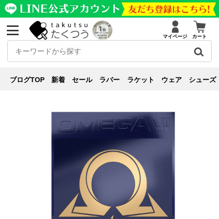
マイページ
カート
用具紹介
ブログ
用具紹介
使いやすくスピードとグリップ力が魅力！オメガシリーズ
ブログTOP
新着
セール
ラバー
ラケット
ウェア
シューズ
をご紹介！