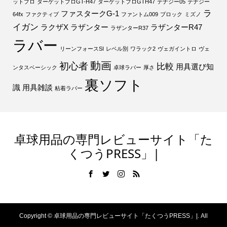
ットプロ
ターゲットプロGT-H47
ターゲットプロGTH47
テナジー05
テナジー
ラ
ファスタークG-1
64fx
ファクティブ
ファントム009
ブロック
ミズノ
イガン
ラクザX
ラザンター
ラザンターR47
ラザンターR37
ラバー
リーンフォースSI
レベル別
ワラック2
ヴェガイントロ
ヴェ
動画
初心者
比較
用具選び知
ンタスベーシック
卓球ラバー
厚さ
裏ソフト
識
用具雑談
粘着ラバー
卓球用品の専門レビューサイト「た
くつうPRESS」|
Copyright ©
卓球用品の専門レビューサイト「たくつうPRESS」|. All