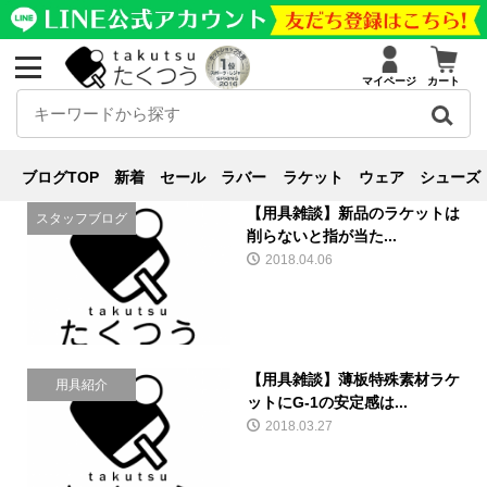
マイページ
カート
用具雑談
ブログ
用具雑談
ブログTOP
新着
セール
ラバー
ラケット
ウェア
シューズ
【用具雑談】新品のラケットは
スタッフブログ
削らないと指が当た...
2018.04.06
【用具雑談】薄板特殊素材ラケ
用具紹介
ットにG-1の安定感は...
2018.03.27