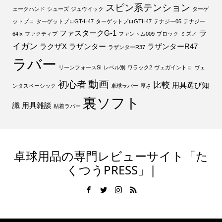
スピン系テンション
ェークハンド
シューズ
ジュウイック
ターゲ
ットプロ
ターゲットプロGT-H47
ターゲットプロGTH47
テナジー05
テナジー
ラ
ファスタークG-1
64fx
ファクティブ
ファントム009
ブロック
ミズノ
イガン
ラクザX
ラザンター
ラザンターR47
ラザンターR37
ラバー
リーンフォースSI
レベル別
ワラック2
ヴェガイントロ
ヴェ
動画
初心者
比較
用具選び知
ンタスベーシック
卓球ラバー
厚さ
裏ソフト
識
用具雑談
粘着ラバー
卓球用品の専門レビューサイト「た
くつうPRESS」|