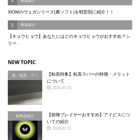
4
用具紹介
XIOMのヴェガシリーズ(裏ソフト)を戦型別に紹介！！
5
用具紹介
【キョウヒョウ】あなたにはどのキョウヒョウがおすすめ？シ
リー...
NEW TOPIC
【粒高特集】粒高ラバーの特徴・メリット
表・粒高・アン
について
チ
2020.07.23
【前陣プレイヤーおすすめ】アイビスにつ
新商品紹介
いての紹介
2020.07.11