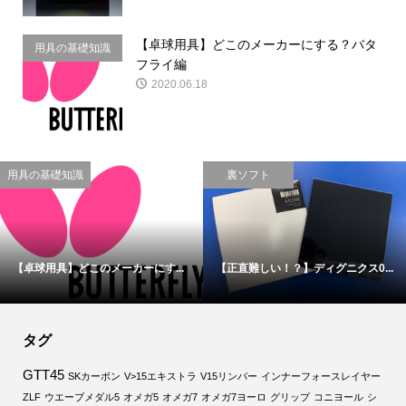
【卓球用具】どこのメーカーにする？バタ
用具の基礎知識
フライ編
2020.06.18
用具の基礎知識
裏ソフト
【卓球用具】どこのメーカーにす...
【正直難しい！？】ディグニクス0...
タグ
GTT45
SKカーボン
V>15エキストラ
V15リンバー
インナーフォースレイヤー
ZLF
ウエーブメダル5
オメガ5
オメガ7
オメガ7ヨーロ
グリップ
コニヨール
シ