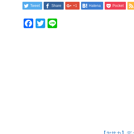
Tweet
Share
+1
Hatena
Pocket
Facebook
Twitter
Line
【ヤサカ】デ