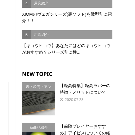
4
用具紹介
XIOMのヴェガシリーズ(裏ソフト)を戦型別に紹
介！！
5
用具紹介
【キョウヒョウ】あなたにはどのキョウヒョウ
がおすすめ？シリーズ別に性...
NEW TOPIC
【粒高特集】粒高ラバーの
表・粒高・アン
特徴・メリットについて
チ
2020.07.23
【前陣プレイヤーおすす
新商品紹介
め】アイビスについての紹