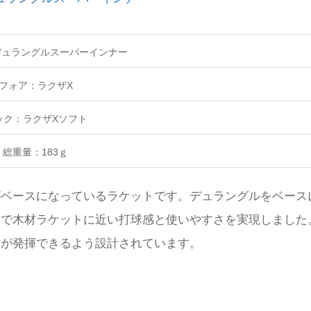
デュラングルスーパーインナー
フォア：ラクザ
X
ック：ラクザ
X
ソフト
総重量：183
ｇ
がベースになっているラケットです。デュラングルをベース
とで木材ラケットに近い打球感と使いやすさを実現しました
ーが発揮できるよう設計されています。