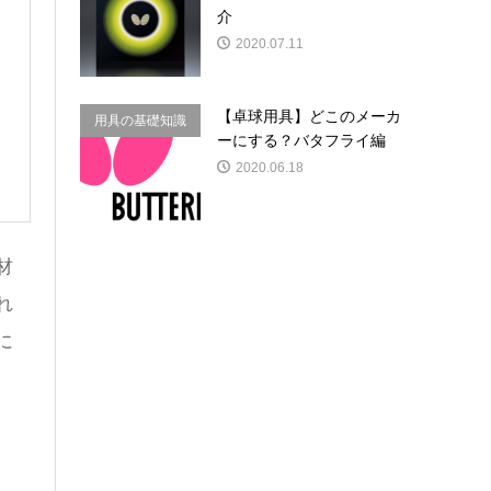
介
2020.07.11
【卓球用具】どこのメーカ
用具の基礎知識
ーにする？バタフライ編
2020.06.18
材
れ
に