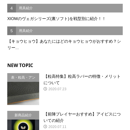
4
用具紹介
XIOMのヴェガシリーズ(裏ソフト)を戦型別に紹介！！
5
用具紹介
【キョウヒョウ】あなたにはどのキョウヒョウがおすすめ？シ
リー...
NEW TOPIC
【粒高特集】粒高ラバーの特徴・メリット
表・粒高・アン
について
チ
2020.07.23
【前陣プレイヤーおすすめ】アイビスにつ
新商品紹介
いての紹介
2020.07.11