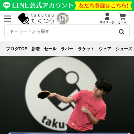
マイページ
カート
スタッフブログ
ブログ
スタッフブログ
【いいラバーなのに…】重いラケットが振り切れな
ブログTOP
新着
セール
ラバー
ラケット
ウェア
シューズ
くて困ってませんか？