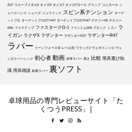
ZLF
ウエーブメダル5
オメガ5
オメガ7
オメガ7ヨーロ
グリップ
コニヨール
シ
スピン系テンション
ェークハンド
シューズ
ジュウイック
ターゲ
ットプロ
ターゲットプロGT-H47
ターゲットプロGTH47
テナジー05
テナジー
ラ
ファスタークG-1
64fx
ファクティブ
ファントム009
ブロック
ミズノ
イガン
ラクザX
ラザンター
ラザンターR47
ラザンターR37
ラバー
リーンフォースSI
レベル別
ワラック2
ヴェガイントロ
ヴェ
動画
初心者
比較
用具選び知
ンタスベーシック
卓球ラバー
厚さ
裏ソフト
識
用具雑談
粘着ラバー
卓球用品の専門レビューサイト「た
くつうPRESS」|