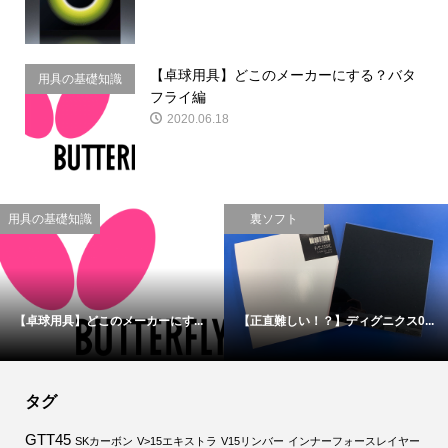
【卓球用具】どこのメーカーにする？バタ
用具の基礎知識
フライ編
2020.06.18
用具の基礎知識
裏ソフト
【卓球用具】どこのメーカーにす...
【正直難しい！？】ディグニクス0...
タグ
GTT45
SKカーボン
V>15エキストラ
V15リンバー
インナーフォースレイヤー