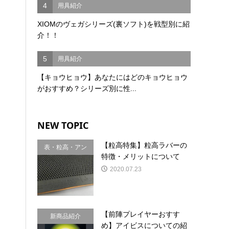
4
用具紹介
XIOMのヴェガシリーズ(裏ソフト)を戦型別に紹
介！！
5
用具紹介
【キョウヒョウ】あなたにはどのキョウヒョウ
がおすすめ？シリーズ別に性...
NEW TOPIC
【粒高特集】粒高ラバーの
表・粒高・アン
特徴・メリットについて
チ
2020.07.23
【前陣プレイヤーおすす
新商品紹介
め】アイビスについての紹