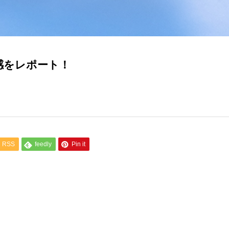
感をレポート！
RSS
feedly
Pin it