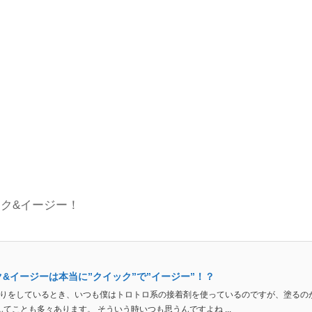
ック
&
イージー！
&イージーは本当に”クイック”で”イージー”！？
貼りをしているとき、いつも僕はトロトロ系の接着剤を使っているのですが、塗るの
んてことも多々あります。 そういう時いつも思うんですよね ...