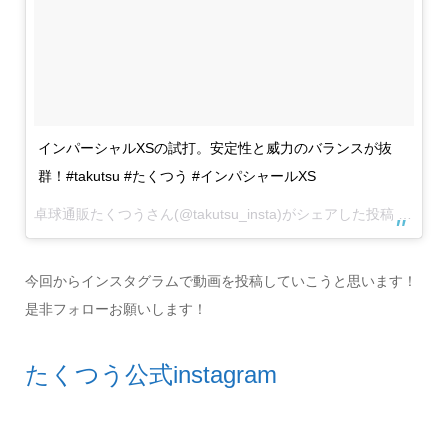
インパーシャルXSの試打。安定性と威力のバランスが抜
群！#takutsu #たくつう #インパシャールXS
卓球通販たくつうさん(@takutsu_insta)がシェアした投稿 –
2017
今回からインスタグラムで動画を投稿していこうと思います！
是非フォローお願いします！
たくつう公式instagram