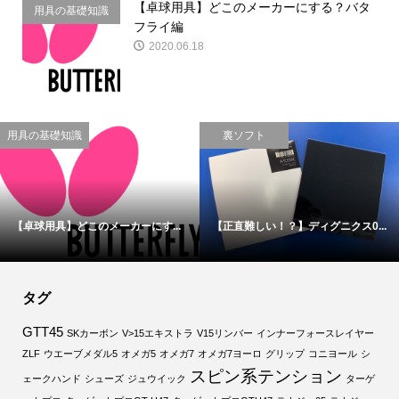
【卓球用具】どこのメーカーにする？バタ
用具の基礎知識
フライ編
2020.06.18
用具の基礎知識
裏ソフト
【卓球用具】どこのメーカーにす...
【正直難しい！？】ディグニクス0...
タグ
GTT45
SKカーボン
V>15エキストラ
V15リンバー
インナーフォースレイヤー
ZLF
ウエーブメダル5
オメガ5
オメガ7
オメガ7ヨーロ
グリップ
コニヨール
シ
スピン系テンション
ェークハンド
シューズ
ジュウイック
ターゲ