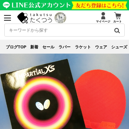
マイページ
カート
新商品紹介
ブログ
新商品紹介
,
表・粒高・アンチ
,
レビュー
【表ソフト強化期間】ド
ブログTOP
新着
セール
ラバー
ラケット
ウェア
シューズ
ライブもミートもブロックも！完璧なバランス”インパーシャルXS”