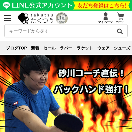
マイページ
カート
技術・戦術
ブログ
技術・戦術
【動画あり！】バックハンドの強打で試合結果は劇的に
ブログTOP
新着
セール
ラバー
ラケット
ウェア
シューズ
変わる！【技術記事】