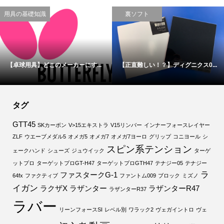
用具の基礎知識
裏ソフト
【卓球用具】どこのメーカーにす...
【正直難しい！？】ディグニクス0...
タグ
GTT45
SKカーボン
V>15エキストラ
V15リンバー
インナーフォースレイヤー
ZLF
ウエーブメダル5
オメガ5
オメガ7
オメガ7ヨーロ
グリップ
コニヨール
シ
スピン系テンション
ェークハンド
シューズ
ジュウイック
ターゲ
ットプロ
ターゲットプロGT-H47
ターゲットプロGTH47
テナジー05
テナジー
ラ
ファスタークG-1
64fx
ファクティブ
ファントム009
ブロック
ミズノ
イガン
ラクザX
ラザンター
ラザンターR47
ラザンターR37
ラバー
リーンフォースSI
レベル別
ワラック2
ヴェガイントロ
ヴェ