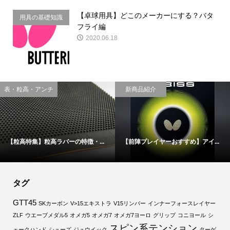
【卓球用具】どこのメーカーにする？バタ
用具の基礎知識
フライ編
2020.06.18
表・粒高・アンチ
新商品紹介
【粒高特集】粒高ラバーの特徴・...
【前陣プレイヤーおすすめ】アイ...
タグ
GTT45
SKカーボン
V>15エキストラ
V15リンバー
インナーフォースレイヤー
ZLF
ウエーブメダル5
オメガ5
オメガ7
オメガ7ヨーロ
グリップ
コニヨール
シ
スピン系テンション
ェークハンド
シューズ
ジュウイック
ターゲ