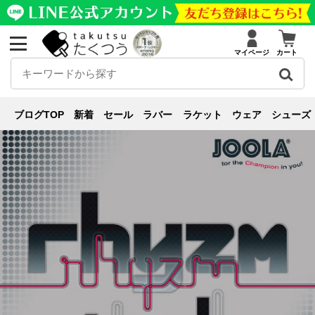
マイページ
カート
新商品紹介
ブログ
新商品紹介
【レビュー】JOOLA リズムテック
ブログTOP
新着
セール
ラバー
ラケット
ウェア
シューズ