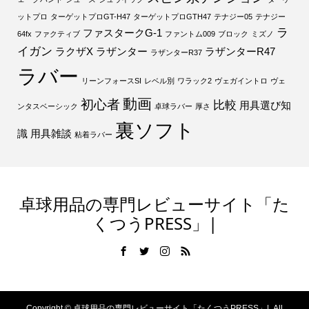
ットプロ
ターゲットプロGT-H47
ターゲットプロGTH47
テナジー05
テナジー
ラ
ファスタークG-1
64fx
ファクティブ
ファントム009
ブロック
ミズノ
イガン
ラクザX
ラザンター
ラザンターR47
ラザンターR37
ラバー
リーンフォースSI
レベル別
ワラック2
ヴェガイントロ
ヴェ
動画
初心者
比較
用具選び知
ンタスベーシック
卓球ラバー
厚さ
裏ソフト
識
用具雑談
粘着ラバー
卓球用品の専門レビューサイト「た
くつうPRESS」|
Copyright ©
卓球用品の専門レビューサイト「たくつうPRESS」|. All