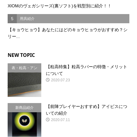
XIOMのヴェガシリーズ(裏ソフト)を戦型別に紹介！！
5
用具紹介
【キョウヒョウ】あなたにはどのキョウヒョウがおすすめ？シ
リー...
NEW TOPIC
【粒高特集】粒高ラバーの特徴・メリット
表・粒高・アン
について
チ
2020.07.23
【前陣プレイヤーおすすめ】アイビスにつ
新商品紹介
いての紹介
2020.07.11