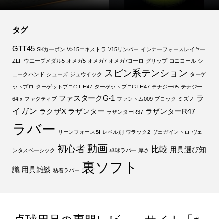
タグ
GTT45
SKカーボン
V>15エキストラ
V15リンバー
インナーフォースレイヤー
ZLF
ウエーブメダル5
オメガ5
オメガ7
オメガ7ヨーロ
グリップ
コニヨール
シ
スピン系テンション
ェークハンド
シューズ
ジュウイック
ターゲ
ットプロ
ターゲットプロGT-H47
ターゲットプロGTH47
テナジー05
テナジー
ラ
ファスタークG-1
64fx
ファクティブ
ファントム009
ブロック
ミズノ
イガン
ラクザX
ラザンター
ラザンターR47
ラザンターR37
ラバー
リーンフォースSI
レベル別
ワラック2
ヴェガイントロ
ヴェ
動画
初心者
比較
用具選び知
ンタスベーシック
卓球ラバー
厚さ
裏ソフト
識
用具雑談
粘着ラバー