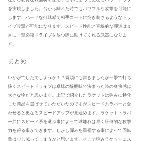
を実現しました。台から離れた時でもパワフルな攻撃を可能に
します。ハードな打球感で相手コートに突き刺さるようなドラ
イブ攻撃が可能になります。スピード性能と直線的な弾道はま
さに一撃必殺ドライブを放つ際に助けてくれる武器になりま
す。
まとめ
いかがでしたでしょうか！？冒頭にも書きましたが一撃で打ち
抜くスピードドライブは卓球の醍醐味で決まった時の爽快感は
大きな物だと思います。上記で紹介したラケットは弾みに特化
した商品を選ばせていただいたのですがスピード系ラバーと合
わせると更なるスピードアップが見込めます。ラケット・ラバ
ー共にスピード系を選ぶ事によって球離れは早く圧倒的な攻撃
力を得る事ができます。しかし弾みを重視する事によって回転
量は少し減ってしまうかと思います。そこで弾みラケットにス