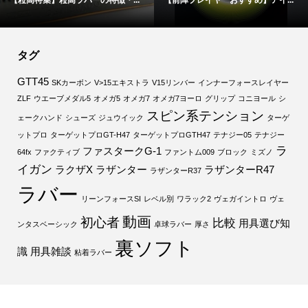
イヤーおすすめ】アイ...
【卓球用具】どこのメーカーにす...
【正直難し
タグ
GTT45
SKカーボン
V>15エキストラ
V15リンバー
インナーフォースレイヤー
ZLF
ウエーブメダル5
オメガ5
オメガ7
オメガ7ヨーロ
グリップ
コニヨール
シ
スピン系テンション
ェークハンド
シューズ
ジュウイック
ターゲ
ットプロ
ターゲットプロGT-H47
ターゲットプロGTH47
テナジー05
テナジー
ラ
ファスタークG-1
64fx
ファクティブ
ファントム009
ブロック
ミズノ
イガン
ラクザX
ラザンター
ラザンターR47
ラザンターR37
ラバー
リーンフォースSI
レベル別
ワラック2
ヴェガイントロ
ヴェ
動画
初心者
比較
用具選び知
ンタスベーシック
卓球ラバー
厚さ
裏ソフト
識
用具雑談
粘着ラバー