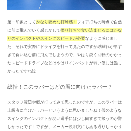
第一印象として
かなり硬めな打球感！
フォア打ちの時点で自然
に前に飛んでいく感じがして
擦り打ちで食い込ませるにはかな
りのインパクトやスイングスピードが必要
なように感じまし
た…それで実際にドライブを打って見たのですが球離れが早す
ぎて食い込む前に飛んでしまうので、やはり鋭く回転のかかっ
たスピードドライブなどはやはりインパクトが弱い僕には難し
かったですね泣
総括！このラバーはどの層に向けたラバー？
スタッフ渡辺や郷が打ってみて思ったのですが、このラバーは
上級者に向けたラバーというように思いましたね！僕のような
スイングのインパクトが弱い選手には少し固すぎて扱うのが難
しかったです！ですが、メーカー説明文にもある通りしっかり