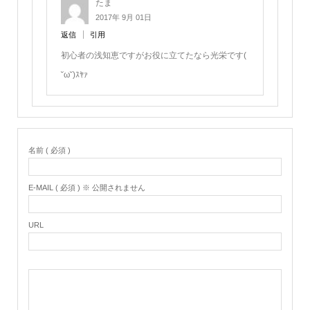
たま
2017年 9月 01日
返信
引用
初心者の浅知恵ですがお役に立てたなら光栄です(
˘ω˘)ｽﾔｧ
名前 ( 必須 )
E-MAIL ( 必須 ) ※ 公開されません
URL