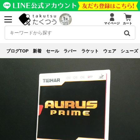
マイページ
カート
新商品紹介
ブログ
新商品紹介
,
裏ソフト
,
レビュー
【またまた2.3mmが？！】シート
ブログTOP
新着
セール
ラバー
ラケット
ウェア
シューズ
の掛かりが良い！アウラスプライム