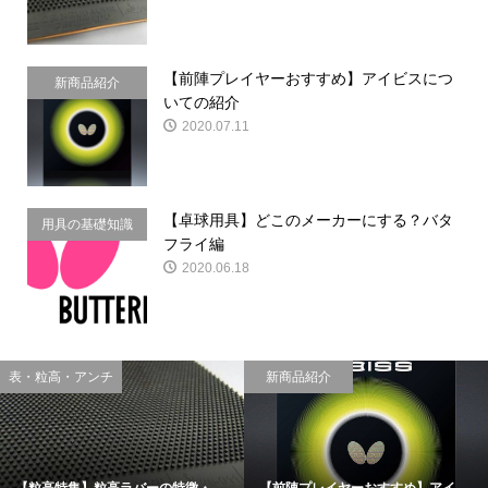
【前陣プレイヤーおすすめ】アイビスにつ
新商品紹介
いての紹介
2020.07.11
【卓球用具】どこのメーカーにする？バタ
用具の基礎知識
フライ編
2020.06.18
介
用具の基礎知識
裏ソフ