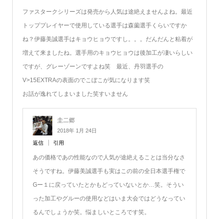
ファスタークシリーズは発売から人気は途絶えませんよね。最近
トッププレイヤーで使用している選手は森薗選手くらいですか
ね？伊藤美誠選手はキョウヒョウですし。。。だんだんと粘着が
増えて来ましたね。選手用のキョウヒョウは後加工が凄いらしい
ですが、グレーゾーンですよね笑 最近、丹羽選手の
V>15EXTRAの表面のでこぼこが気になります笑
お話が逸れてしまいました笑すいません
圭二郷
2018年 1月 24日
返信
引用
あの価格であの性能なので人気が途絶えることは当分なさ
そうですね。伊藤美誠選手も実はこの前の全日本選手権で
Gー１に戻っていたとかもどっていないとか…笑。そうい
った加工やグルーの使用などはいま大会ではどうなってい
るんでしょうか笑。悩ましいところです笑。