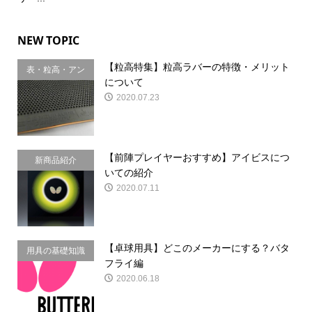
NEW TOPIC
【粒高特集】粒高ラバーの特徴・メリット
表・粒高・アン
について
チ
2020.07.23
【前陣プレイヤーおすすめ】アイビスにつ
新商品紹介
いての紹介
2020.07.11
【卓球用具】どこのメーカーにする？バタ
用具の基礎知識
フライ編
2020.06.18
LINE@登録はこちら！