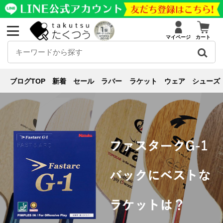
マイページ
カート
裏ソフト
ブログ
裏ソフト
,
レビュー
ファスタークG-1をバックに使うならどのラケ
ブログTOP
新着
セール
ラバー
ラケット
ウェア
シューズ
ットがベスト？