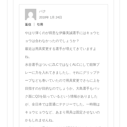
バク
2018年 1月 24日
返信
引用
やはり弾くのが得意な伊藤美誠選手にはキョウヒ
ョウは合わなかったのでしょうか？
最近は用具変更する選手が増えてきていますよ
ね。
水谷選手はついにZLCではなくALCにして前陣プ
レーに力を入れてきましたし、それにグリップテ
ープなども巻いていたので用具変更でさらに上を
目指すのが目的なのでしょうか。大島選手もバッ
ク面にQ3を貼っているという情報がありました
が、全日本では普通にテナジーでした。一時期は
キョウヒョウなど、あまり用具は固定させないの
かもしれませんね。