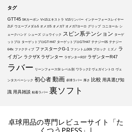
タグ
GTT45
SKカーボン
V>15エキストラ
V15リンバー
インナーフォースレイヤー
ZLF
ウエーブメダル5
オメガ5
オメガ7
オメガ7ヨーロ
グリップ
コニヨール
シ
スピン系テンション
ェークハンド
シューズ
ジュウイック
ターゲ
ットプロ
ターゲットプロGT-H47
ターゲットプロGTH47
テナジー05
テナジー
ラ
ファスタークG-1
64fx
ファクティブ
ファントム009
ブロック
ミズノ
イガン
ラクザX
ラザンター
ラザンターR47
ラザンターR37
ラバー
リーンフォースSI
レベル別
ワラック2
ヴェガイントロ
ヴェ
動画
初心者
比較
用具選び知
ンタスベーシック
卓球ラバー
厚さ
裏ソフト
識
用具雑談
粘着ラバー
卓球用品の専門レビューサイト「た
くつうPRESS」|