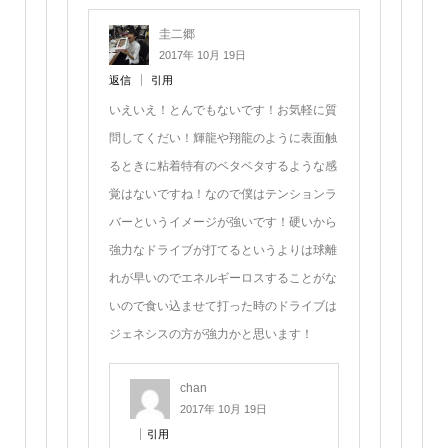
圭二郷
2017年 10月 19日
返信
引用
いえいえ！とんでもないです！お気軽に質
問してくだい！輝龍や翔龍のように表面触
るときに粘着特有のベタベタするような感
覚はないですね！なので僕はテンションラ
バーというイメージが強いです！硬いから
強力なドライブが打てるというよりは球離
れが早いのでエネルギーロスすることがな
いので食い込ませて打った時のドライブは
ジェネシスの方が強力かと思います！
chan
2017年 10月 19日
引用