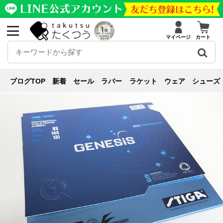
マイページ
カート
新商品紹介
ブログ
新商品紹介
,
裏ソフト
,
レビュー
【ジェネシスシリーズ第２弾】ス
ブログTOP
新着
セール
ラバー
ラケット
ウェア
シューズ
ポンジがソフトになったジェネシスSを試打！