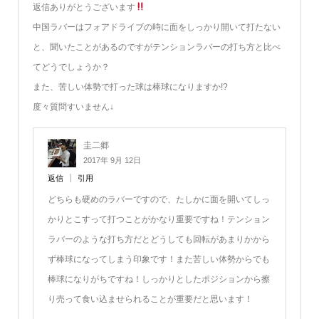
返信ありがとうございます
中国ラバーはフォアドライブの時に面をしっかり開いて打たない
と、聞いたことがあるのですがテンションラバーの打ち方と比べ
てどうでしょうか？
また、苦しい体勢で打った球は棒球になりますか!?
度々質問すいません↓
圭二郷
2017年 9月 12日
返信
引用
どちらも硬めのラバーですので、たしかに面を開いてしっ
かりとこすって打つことがかなり重要ですね！テンション
ラバーのような打ち方だとどうしても回転があまりかから
ず棒球になってしまう印象です！また苦しい体勢からでも
棒球になりがちですね！しっかりとしたポジションから擦
り売って食い込ませられることが重要だと思います！