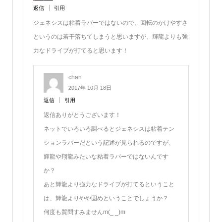
返信
引用
ジェネシスは粘着ラバーではないので、回転のかけやすさ
というのは若干落ちてしまうと思いますが、輝龍よりも強
力なドライブが打てると思います！
chan
2017年 10月 18日
返信
引用
返信ありがとうございます！
ネットでいろいろ調べるとジェネシスは粘着テン
ションラバーだという記述が見られるのですが、
輝龍や翔龍みたいな粘着ラバーではないんです
か？
あと輝龍より強力なドライブが打てるということ
は、輝龍よりやや固めということでしょうか？
何度も質問すみませんm(_ _)m