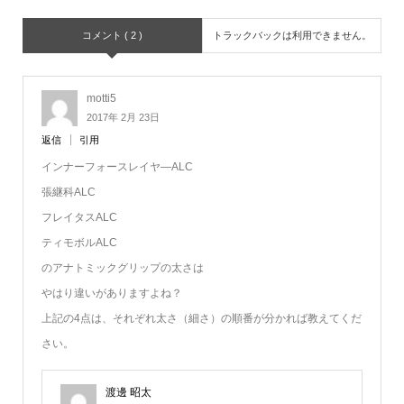
コメント ( 2 )
トラックバックは利用できません。
motti5
2017年 2月 23日
返信
引用
インナーフォースレイヤ―ALC
張継科ALC
フレイタスALC
ティモボルALC
のアナトミックグリップの太さは
やはり違いがありますよね？
上記の4点は、それぞれ太さ（細さ）の順番が分かれば教えてくだ
さい。
渡邊 昭太