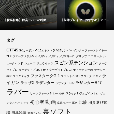
【粒高特集】粒高ラバーの特徴・...
【前陣プレイヤーおすすめ】アイ...
タグ
GTT45
SKカーボン
V>15エキストラ
V15リンバー
インナーフォースレイヤー
ZLF
ウエーブメダル5
オメガ5
オメガ7
オメガ7ヨーロ
グリップ
コニヨール
シ
スピン系テンション
ェークハンド
シューズ
ジュウイック
ターゲ
ットプロ
ターゲットプロGT-H47
ターゲットプロGTH47
テナジー05
テナジー
ラ
ファスタークG-1
64fx
ファクティブ
ファントム009
ブロック
ミズノ
イガン
ラクザX
ラザンター
ラザンターR47
ラザンターR37
ラバー
リーンフォースSI
レベル別
ワラック2
ヴェガイントロ
ヴェ
動画
初心者
比較
用具選び知
ンタスベーシック
卓球ラバー
厚さ
裏ソフト
識
用具雑談
粘着ラバー