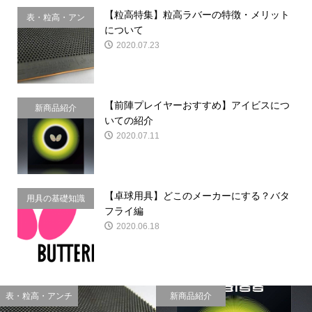
【粒高特集】粒高ラバーの特徴・メリット
表・粒高・アン
について
チ
2020.07.23
【前陣プレイヤーおすすめ】アイビスにつ
新商品紹介
いての紹介
2020.07.11
【卓球用具】どこのメーカーにする？バタ
用具の基礎知識
フライ編
2020.06.18
表・粒高・アンチ
新商品紹介