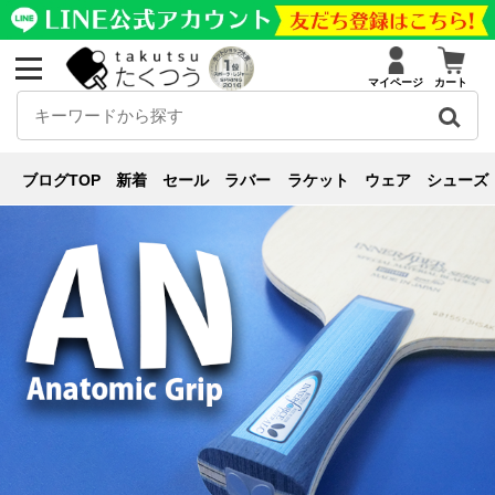
マイページ
カート
用具の基礎知識
ブログ
用具の基礎知識
ストレートでもフレアでもない！フィット感バツグ
ブログTOP
新着
セール
ラバー
ラケット
ウェア
シューズ
ンの「アナトミックグリップ」！