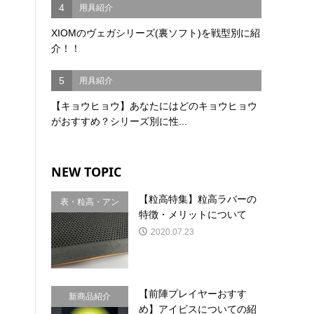
4
用具紹介
XIOMのヴェガシリーズ(裏ソフト)を戦型別に紹
介！！
5
用具紹介
【キョウヒョウ】あなたにはどのキョウヒョウ
がおすすめ？シリーズ別に性...
NEW TOPIC
【粒高特集】粒高ラバーの
表・粒高・アン
特徴・メリットについて
チ
2020.07.23
【前陣プレイヤーおすす
新商品紹介
め】アイビスについての紹