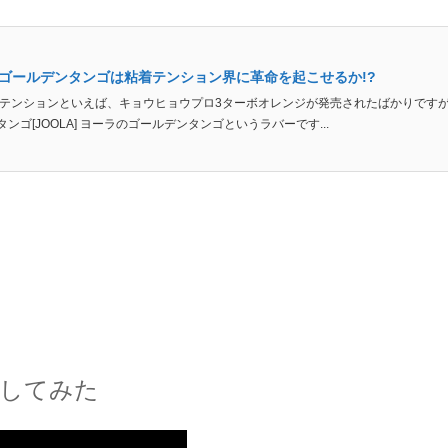
】ゴールデンタンゴは粘着テンション界に革命を起こせるか!?
着テンションといえば、キョウヒョウプロ3ターボオレンジが発売されたばかりです
ンゴ[JOOLA] ヨーラのゴールデンタンゴというラバーです...
してみた