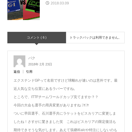
2018.03.09
コメント ( 6 )
トラックバックは利用できません。
バク
2018年 2月 23日
返信
引用
エクステンドGPって名前ですけど球離れが速いのは意外です。最
近人気な立ち位置にあるラバーですね。
ところで、ITTFチームワールドカップ見てますか？？
今回の大会も選手の用具変更がありますね ﾆﾔﾆﾔ
ついに早田選手、石川選手共にラケットをビスカリアに変更しま
したね！さすがに驚きました笑 これはビスカリアの限定復活も
期待できそうな気がします。あえて張継科alcや特注にしないのも