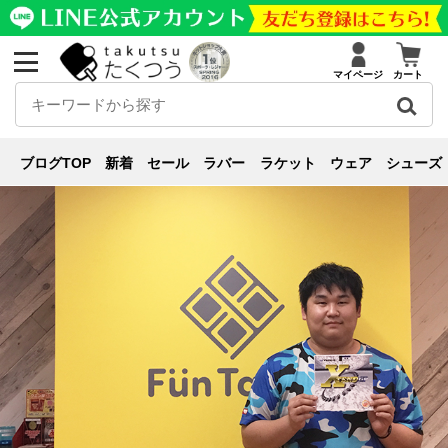
マイページ
カート
裏ソフト
ブログ
裏ソフト
,
レビュー
【エクステンドGPを使ってみた】軽い振りでも
ブログTOP
新着
セール
ラバー
ラケット
ウェア
シューズ
十分なスピードを実現！【たくつう×FunTable】