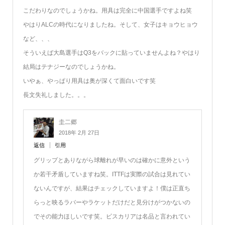
こだわりなのでしょうかね。用具は完全に中国選手ですよね笑
やはりALCの時代になりましたね。そして、女子はキョウヒョウ
など、、、
そういえば大島選手はQ3をバックに貼っていませんよね？やはり
結局はテナジーなのでしょうかね。
いやぁ、やっぱり用具は奥が深くて面白いです笑
長文失礼しました。。。
圭二郷
2018年 2月 27日
返信
引用
グリップとありながら球離れが早いのは確かに意外という
か若干矛盾していますね笑。ITTFは実際の試合は見れてい
ないんですが、結果はチェックしていますよ！僕は正直ち
らっと映るラバーやラケットだけだと見分けがつかないの
でその能力ほしいです笑。ビスカリアは名品と言われてい