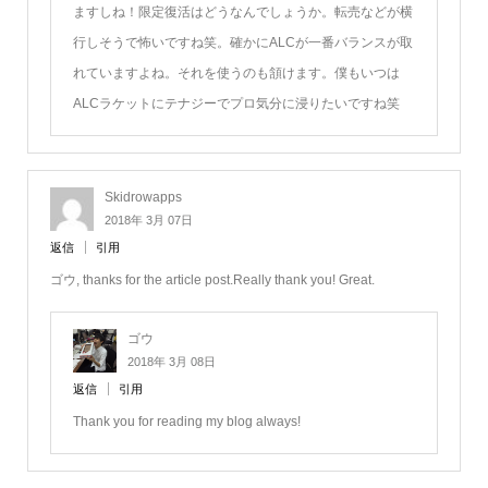
ますしね！限定復活はどうなんでしょうか。転売などが横
行しそうで怖いですね笑。確かにALCが一番バランスが取
れていますよね。それを使うのも頷けます。僕もいつは
ALCラケットにテナジーでプロ気分に浸りたいですね笑
Skidrowapps
2018年 3月 07日
返信
引用
ゴウ, thanks for the article post.Really thank you! Great.
ゴウ
2018年 3月 08日
返信
引用
Thank you for reading my blog always!