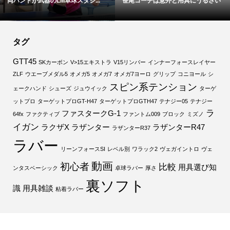
両ハンドが武器のLili卓球スタジ...
笹尾コーチは意外と用具にうるさい
タグ
GTT45
SKカーボン
V>15エキストラ
V15リンバー
インナーフォースレイヤー
ZLF
ウエーブメダル5
オメガ5
オメガ7
オメガ7ヨーロ
グリップ
コニヨール
シ
スピン系テンション
ェークハンド
シューズ
ジュウイック
ターゲ
ットプロ
ターゲットプロGT-H47
ターゲットプロGTH47
テナジー05
テナジー
ラ
ファスタークG-1
64fx
ファクティブ
ファントム009
ブロック
ミズノ
イガン
ラクザX
ラザンター
ラザンターR47
ラザンターR37
ラバー
リーンフォースSI
レベル別
ワラック2
ヴェガイントロ
ヴェ
動画
初心者
比較
用具選び知
ンタスベーシック
卓球ラバー
厚さ
裏ソフト
識
用具雑談
粘着ラバー