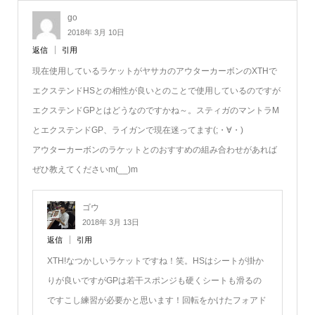
go
2018年 3月 10日
返信
引用
現在使用しているラケットがヤサカのアウターカーボンのXTHで
エクステンドHSとの相性が良いとのことで使用しているのですが
エクステンドGPとはどうなのですかね～。スティガのマントラM
とエクステンドGP、ライガンで現在迷ってます(;・∀・)
アウターカーボンのラケットとのおすすめの組み合わせがあれば
ぜひ教えてくださいm(__)m
ゴウ
2018年 3月 13日
返信
引用
XTH!なつかしいラケットですね！笑。HSはシートが掛か
りが良いですがGPは若干スポンジも硬くシートも滑るの
ですこし練習が必要かと思います！回転をかけたフォアド