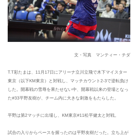
文・写真 マンティー・チダ
T.T彩たまは、11月17日にアリーナ立川立飛で木下マイスター
東京（以下KM東京）と対戦し、マッチカウント2-3で逆転負け
した。開幕戦の雪辱を果たせない中、開幕戦以来の登場となっ
た#33平野友樹が、チーム内に大きな刺激をもたらした。
平野は第2マッチに出場し、KM東京#11松平健太と対戦。
試合の入りからペースを握ったのは平野友樹だった。立ち上が