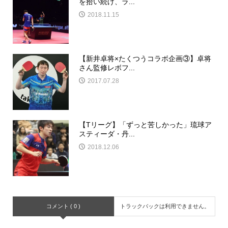
を拾い続け、ラ...
2018.11.15
【新井卓将×たくつうコラボ企画③】卓将
さん監修レボフ...
2017.07.28
【Tリーグ】「ずっと苦しかった」琉球ア
スティーダ・丹...
2018.12.06
コメント ( 0 )
トラックバックは利用できません。