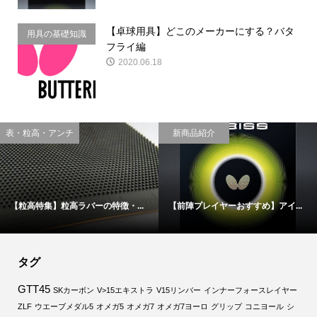
【卓球用具】どこのメーカーにする？バタ
用具の基礎知識
フライ編
2020.06.18
用具の基礎知識
裏ソフト
すすめ】アイ...
【卓球用具】どこのメーカーにす...
【正直難しい！？】
タグ
GTT45
SKカーボン
V>15エキストラ
V15リンバー
インナーフォースレイヤー
ZLF
ウエーブメダル5
オメガ5
オメガ7
オメガ7ヨーロ
グリップ
コニヨール
シ