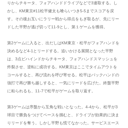
りからチキータ、フォアハンドドライブなどで3連取する。し
かし、KM東京#11松平健太も喰らいつき5-5までスコアを戻
す。その後お互いにラリー戦から得点をもぎ取るが、先にリー
ドした平野が逃げ切って11-9とし、第１ゲームを獲得。
第2ゲームに入ると、出だしはKM東京・松平がフォアハンドを
決めるなど4-1とリードする。追いかける展開となった平野
は、3点ビハインドからチキータ、フォアハンドスマッシュを
炸裂させ、逆転に成功する。KM東京はここでタイムアウトを
コールすると、再び流れを呼び寄せる。松平はバックハンドの
強打で再び勝ち越しすると、一気にリードを広げた。終盤平野
に粘られるも、11-7で松平がゲームを取り返す。
第3ゲームは序盤から互角な戦いとなった。4-4から、松平が3
球目で勝負をつけてペースを掴むと、ドライブが効果的に決ま
りリードを奪う。しかし平野も慌てなかった。サービスエース