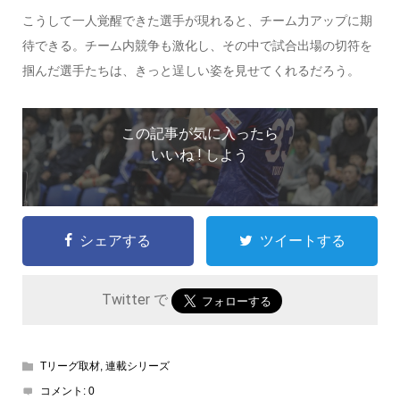
こうして一人覚醒できた選手が現れると、チーム力アップに期
待できる。チーム内競争も激化し、その中で試合出場の切符を
掴んだ選手たちは、きっと逞しい姿を見せてくれるだろう。
この記事が気に入ったら
いいね ! しよう
シェアする
ツイートする
Twitter で
Tリーグ取材
,
連載シリーズ
コメント:
0