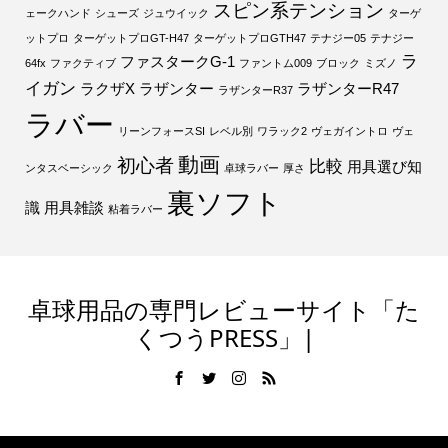
スピン系テンション
ェークハンド
シューズ
ジュウイック
ターゲ
ットプロ
ターゲットプロGT-H47
ターゲットプロGTH47
テナジー05
テナジー
ラ
ファスタークG-1
64fx
ファクティブ
ファントム009
ブロック
ミズノ
イガン
ラクザX
ラザンター
ラザンターR47
ラザンターR37
ラバー
リーンフォースSI
レベル別
ワラック2
ヴェガイントロ
ヴェ
動画
初心者
比較
用具選び知
ンタスベーシック
卓球ラバー
厚さ
裏ソフト
識
用具雑談
粘着ラバー
卓球用品の専門レビューサイト「た
くつうPRESS」|