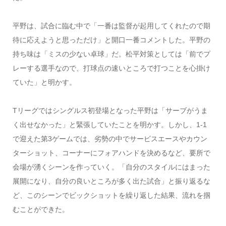
平野は、試合に臨む中で「一番は監督が起用してくれたので期
待に応えようと思っただけ」と開口一番コメントした。平野の
持ち味は「ミスの少ない卓球」だ。松平対策としては「前でプ
レーする選手なので、打球点の速いところで打つことを心掛け
ていた」と明かす。
Tリーグではシングルス初登場となった平野は「サーブがうま
く出せなかった」と緊張していたことを明かす。しかし、1-1
で迎えた第3ゲームでは、劣勢の中でサービスエースやカウン
ターショット、コーナーにフォアハンドを決めるなど、要所で
会場が湧くシーンを作っていく。「自分のスタイルにはまった
展開になり、自分の良いところが多く出た試合」と振り返るな
ど、このシーンでビックショットを繰り返した結果、流れを掴
むことができた。