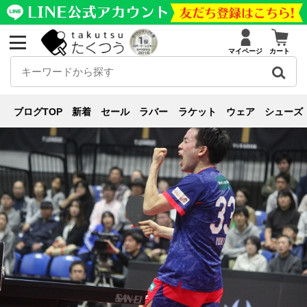
マイページ
カート
Tリーグ取材
ブログ
Tリーグ取材
,
連載シリーズ
【Tリーグ】「自分の良いところが多く
ブログTOP
新着
セール
ラバー
ラケット
ウェア
シューズ
出た試合」平野友樹 20181117