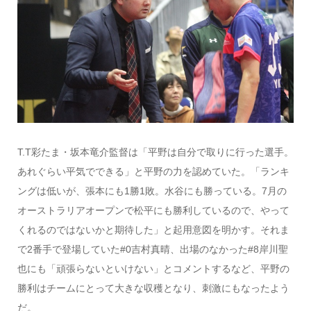
T.T彩たま・坂本竜介監督は「平野は自分で取りに行った選手。
あれぐらい平気でできる」と平野の力を認めていた。「ランキ
ングは低いが、張本にも1勝1敗。水谷にも勝っている。7月の
オーストラリアオープンで松平にも勝利しているので、やって
くれるのではないかと期待した」と起用意図を明かす。それま
で2番手で登場していた#0吉村真晴、出場のなかった#8岸川聖
也にも「頑張らないといけない」とコメントするなど、平野の
勝利はチームにとって大きな収穫となり、刺激にもなったよう
だ。